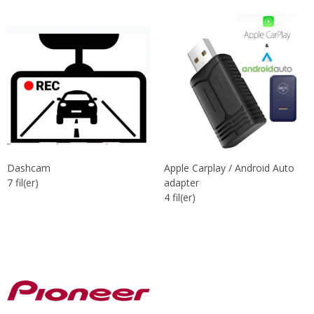
Dashcam
Apple Carplay / Android Auto
7
fil(er)
adapter
4
fil(er)