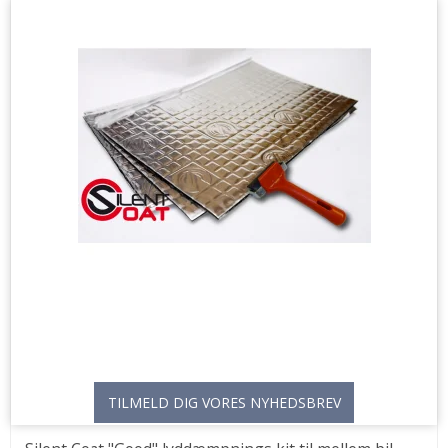
TILMELD DIG VORES NYHEDSBREV