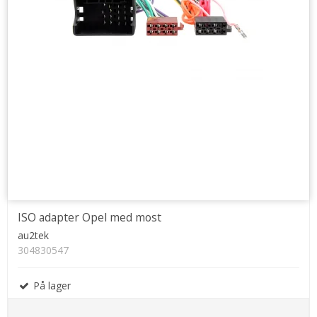
ISO adapter Opel med most
au2tek
304830547
På lager