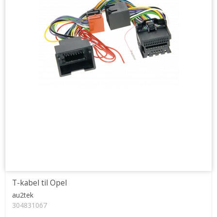
T-kabel til Opel
au2tek
304831067