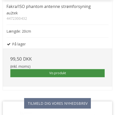
Fakra/ISO phantom antenne strømforsyning
au2tek
4472300432
Længde: 20cm
På lager
99,50 DKK
(inkl. moms)
Vis produkt
TILMELD DIG VORES NYHEDSBREV