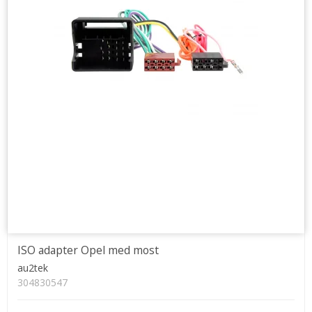
ISO adapter Opel med most
au2tek
304830547