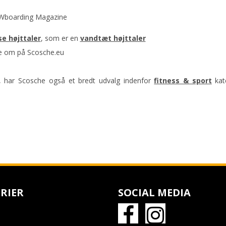
OWboarding Magazine
se højttaler
, som er en
vandtæt højttaler
e om på Scosche.eu
e, har Scosche også et bredt udvalg indenfor
fitness & sport
kat
RIER
SOCIAL MEDIA