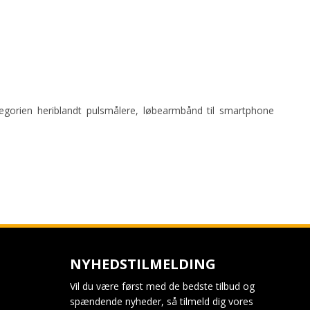
egorien heriblandt pulsmålere, løbearmbånd til smartphone
NYHEDSTILMELDING
Vil du være først med de bedste tilbud og
spændende nyheder, så tilmeld dig vores