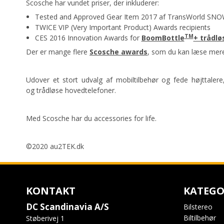
Scosche har vundet priser, der inkluderer:
Tested and Approved Gear Item 2017 af TransWorld SN
TWICE VIP (Very Important Product) Awards recipients
TM
CES 2016 Innovation Awards for
BoomBottle
+ trådlø
Der er mange flere
Scosche awards
, som du kan læse mer
Udover et stort udvalg af mobiltilbehør og fede højttaler
og trådløse hovedtelefoner.
Med Scosche har du accessories for life.
©2020 au2TEK.dk
KONTAKT
KATEGO
DC Scandinavia A/S
Bilstereo
Biltilbehør
Støberivej 1