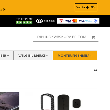
Valuta
DKK
ra 0,-
DIN INDKØBSKURV ER TOM
ISER
VÆLG BIL MÆRKE
MONTERINGSHJÆLP