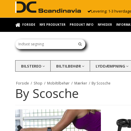
Levering: 1-3 hverdag
FORSIDE
NYE PRODUKTER
PRODUKT INFO
NYHEDER
INFORMA
BILSTEREO
BILTILBEHØR
LYDDÆMPNING
Forside
/
Shop
/
Mobiltilbehør
/
Mærker
/
By Scosche
By Scosche