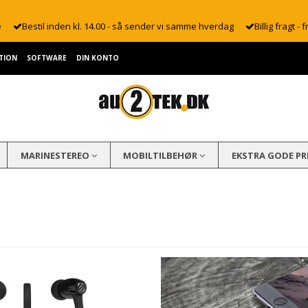
e
Bestil inden kl. 14.00 - så sender vi samme hverdag
Billig fragt - f
TION
SOFTWARE
DIN KONTO
MARINESTEREO
MOBILTILBEHØR
EKSTRA GODE PR