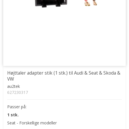
Højttaler adapter stik (1 stk.) til Audi & Seat & Skoda &
VW
au2tek
627230317
Passer på:
1 stk.
Seat - Forskellige modeller