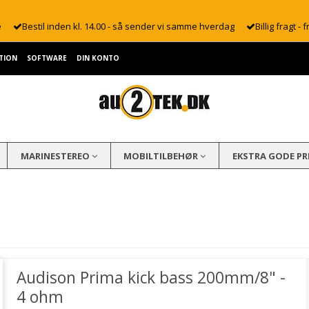
e
Bestil inden kl. 14.00 - så sender vi samme hverdag
Billig fragt - f
TION
SOFTWARE
DIN KONTO
MARINESTEREO
MOBILTILBEHØR
EKSTRA GODE PR
Audison Prima kick bass 200mm/8" -
4 ohm