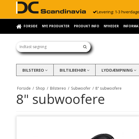
Levering: 1-3 hverdag
FORSIDE
NYE PRODUKTER
PRODUKT INFO
NYHEDER
INFORMA
BILSTEREO
BILTILBEHØR
LYDDÆMPNING
Forside
/
Shop
/
Bilstereo
/
Subwoofer
/
8" subwoofere
8" subwoofere