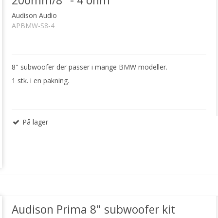
200mm/8" - 4 ohm
Audison Audio
APBMW-S8-4
8" subwoofer der passer i mange BMW modeller.
1 stk. i en pakning.
På lager
Audison Prima 8" subwoofer kit