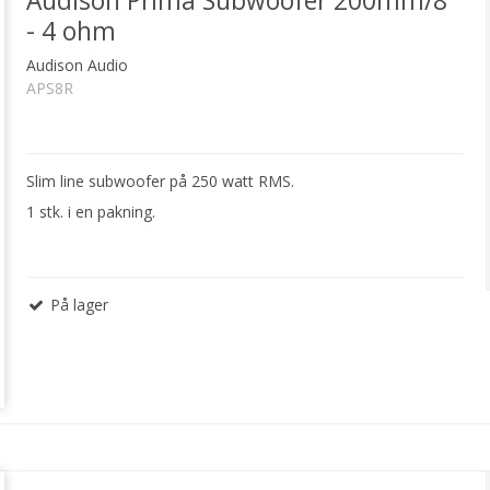
Audison Prima Subwoofer 200mm/8"
- 4 ohm
Audison Audio
APS8R
Slim line subwoofer på 250 watt RMS.
1 stk. i en pakning.
På lager