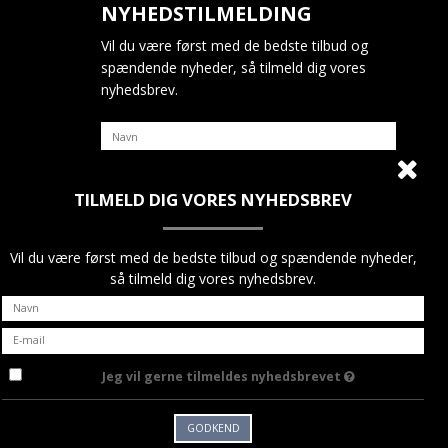
NYHEDSTILMELDING
Vil du være først med de bedste tilbud og
spændende nyheder, så tilmeld dig vores
nyhedsbrev.
TILMELD DIG VORES NYHEDSBREV
Jeg vil gerne tilmeldes nyhedsbrevet
GODKEND
Vil du være først med de bedste tilbud og spændende nyheder,
så tilmeld dig vores nyhedsbrev.
Jeg vil gerne tilmeldes nyhedsbrevet
GODKEND