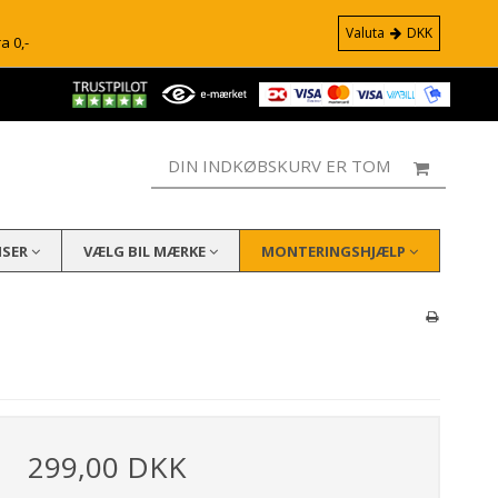
Valuta
DKK
ra 0,-
DIN INDKØBSKURV ER TOM
ISER
VÆLG BIL MÆRKE
MONTERINGSHJÆLP
299,00 DKK