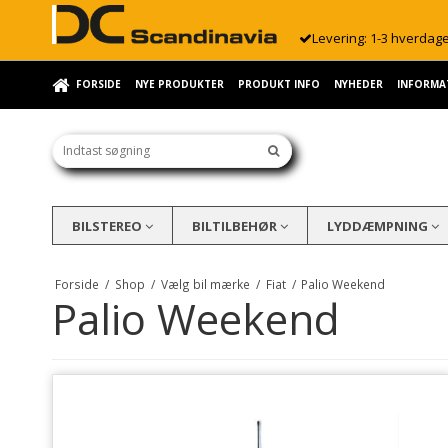
Levering: 1-3 hverdag
FORSIDE
NYE PRODUKTER
PRODUKT INFO
NYHEDER
INFORMA
BILSTEREO
BILTILBEHØR
LYDDÆMPNING
Forside
/
Shop
/
Vælg bil mærke
/
Fiat
/
Palio Weekend
Palio Weekend