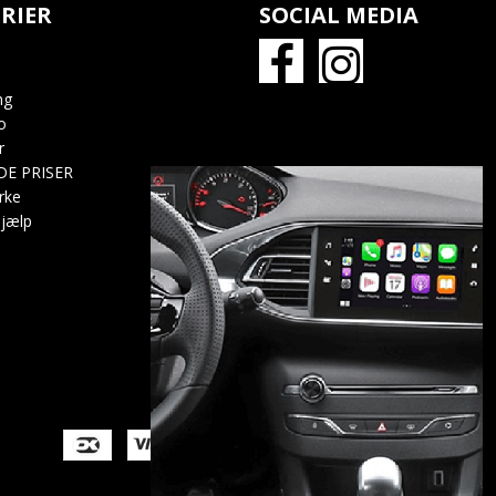
RIER
SOCIAL MEDIA
ng
o
r
DE PRISER
rke
jælp