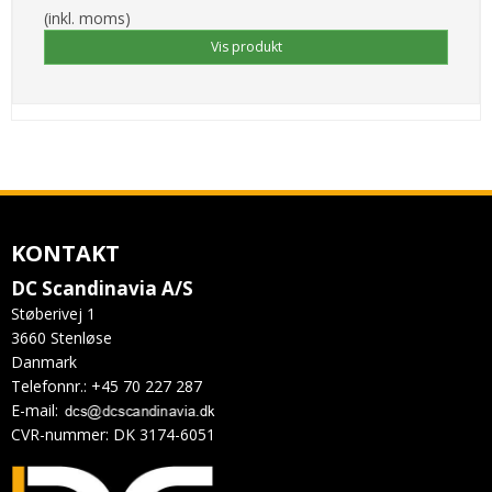
(inkl. moms)
Vis produkt
KONTAKT
DC Scandinavia A/S
Støberivej 1
3660 Stenløse
Danmark
Telefonnr.
:
+45 70 227 287
E-mail
:
CVR-nummer
:
DK 3174-6051