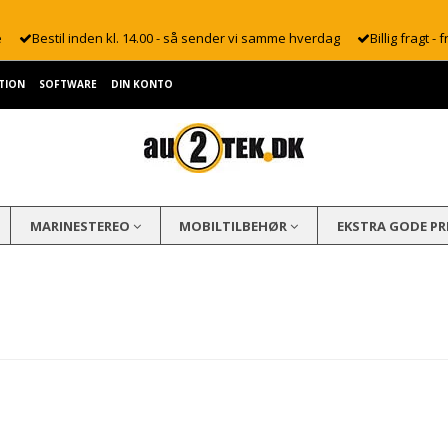
e
Bestil inden kl. 14.00 - så sender vi samme hverdag
Billig fragt - f
TION
SOFTWARE
DIN KONTO
MARINESTEREO
MOBILTILBEHØR
EKSTRA GODE PR