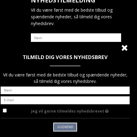
NYHEDSTILMELDING
Vil du være først med de bedste tilbud og
spændende nyheder, så tilmeld dig vores
nyhedsbrev.
TILMELD DIG VORES NYHEDSBREV
Jeg vil gerne tilmeldes nyhedsbrevet
GODKEND
Vil du være først med de bedste tilbud og spændende nyheder,
så tilmeld dig vores nyhedsbrev.
Jeg vil gerne tilmeldes nyhedsbrevet
GODKEND