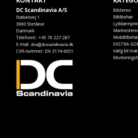
KONTAKT
KATEGO
DC Scandinavia A/S
Bilstereo
Biltilbehør
Støberivej 1
Lyddæmpni
3660 Stenløse
Marinestere
Danmark
Mobiltilbehø
Telefonnr.
:
+45 70 227 287
EKSTRA GO
E-mail
:
Vælg bil mæ
CVR-nummer
:
DK 3174-6051
Monteringsh