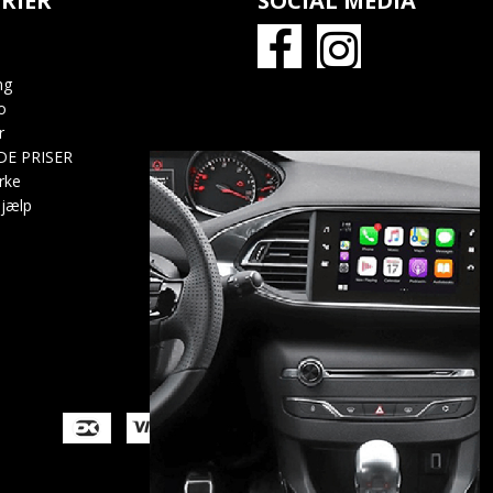
RIER
SOCIAL MEDIA
ng
o
r
DE PRISER
rke
jælp