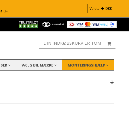
Valuta
DKK
ra 0,-
DIN INDKØBSKURV ER TOM
ISER
VÆLG BIL MÆRKE
MONTERINGSHJÆLP