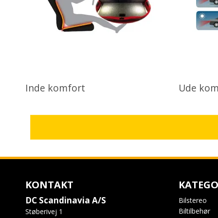
Inde komfort
Ude kom
KONTAKT
KATEGO
DC Scandinavia A/S
Bilstereo
Biltilbehør
Støberivej 1