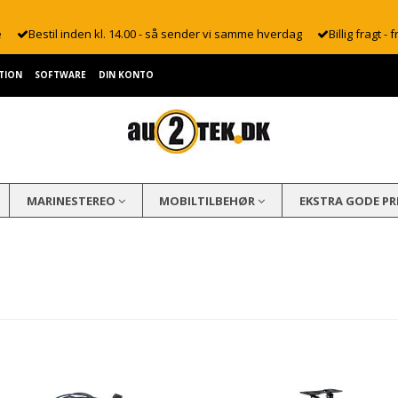
e
Bestil inden kl. 14.00 - så sender vi samme hverdag
Billig fragt - f
TION
SOFTWARE
DIN KONTO
MARINESTEREO
MOBILTILBEHØR
EKSTRA GODE PR