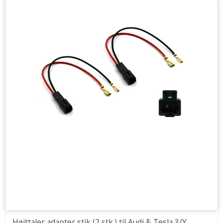
Højttaler adapter stik (2 stk.) til Audi & Tesla 3/Y