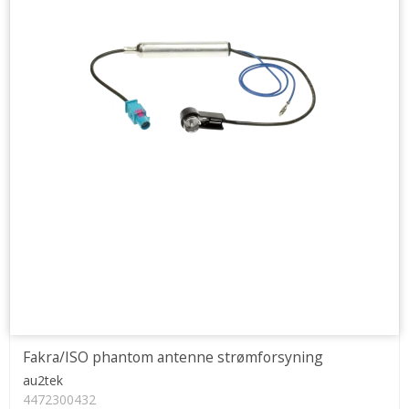
Fakra/ISO phantom antenne strømforsyning
au2tek
4472300432