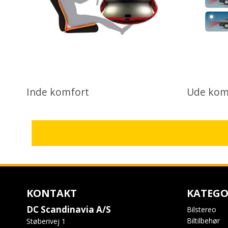
Inde komfort
Ude kom
KONTAKT
KATEGO
DC Scandinavia A/S
Bilstereo
Biltilbehør
Støberivej 1