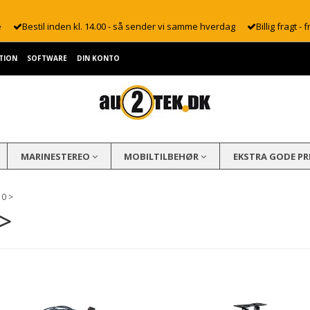
e
Bestil inden kl. 14.00 - så sender vi samme hverdag
Billig fragt - f
TION
SOFTWARE
DIN KONTO
MARINESTEREO
MOBILTILBEHØR
EKSTRA GODE PR
10 >
>