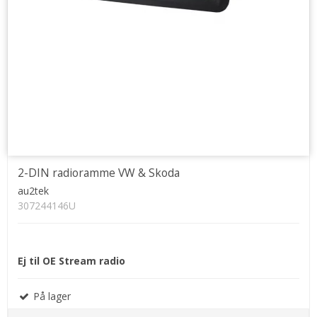
2-DIN radioramme VW & Skoda
au2tek
307244146U
Ej til OE Stream radio
På lager