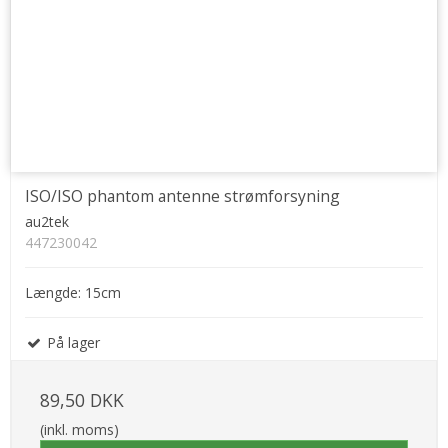
ISO/ISO phantom antenne strømforsyning
au2tek
447230042
Længde: 15cm
På lager
89,50 DKK
(inkl. moms)