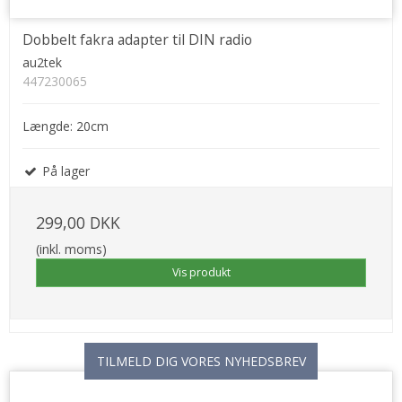
Dobbelt fakra adapter til DIN radio
au2tek
447230065
Længde: 20cm
På lager
299,00 DKK
(inkl. moms)
Vis produkt
TILMELD DIG VORES NYHEDSBREV