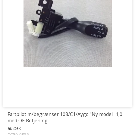
Fartpilot m/begrænser 108/C1/Aygo "Ny model" 1,0
med OE Betjening
au2tek
CC50-0855