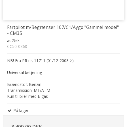
Fartpilot m/Begrænser 107/C1/Aygo "Gammel model"
- CM35
au2tek
CC50-0860
NB! Fra PR nr. 11711 (01/12-2008->)
Universal betjening
Brændstof: Benzin
Transmission: MT/ATM
Kun til biler med E-gas
På lager
3.499,00 DKK