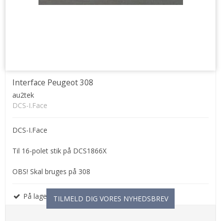
Interface Peugeot 308
au2tek
DCS-I.Face
DCS-I.Face
Til 16-polet stik på DCS1866X
OBS! Skal bruges på 308
På lager
TILMELD DIG VORES NYHEDSBREV