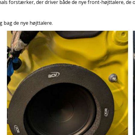
ls forstærker, der driver både de nye front-højttalere, de 
 bag de nye højttalere.