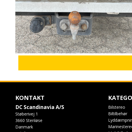
KONTAKT
KATEGO
DC Scandinavia A/S
Bilstereo
Biltilbehør
Støberivej 1
Lyddæmpni
3660 Stenløse
Marinestere
Danmark