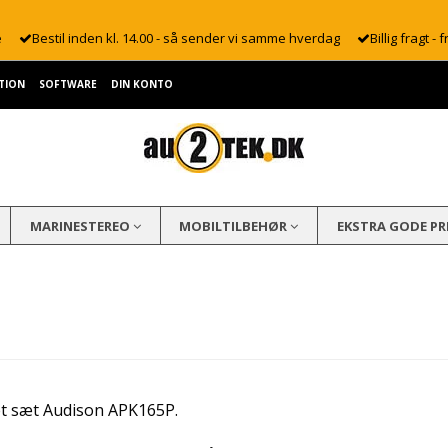
e
Bestil inden kl. 14.00 - så sender vi samme hverdag
Billig fragt - f
TION
SOFTWARE
DIN KONTO
MARINESTEREO
MOBILTILBEHØR
EKSTRA GODE PR
 et sæt Audison APK165P.