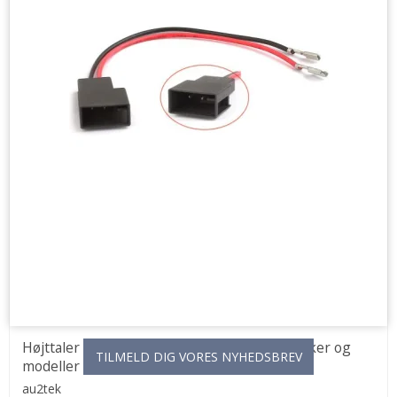
Højttaler adapter stik (2 stk.) til flere bilmærker og
TILMELD DIG VORES NYHEDSBREV
modeller
au2tek