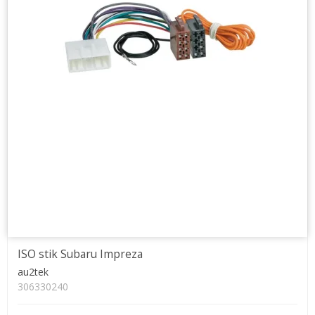
ISO stik Subaru Impreza
au2tek
306330240