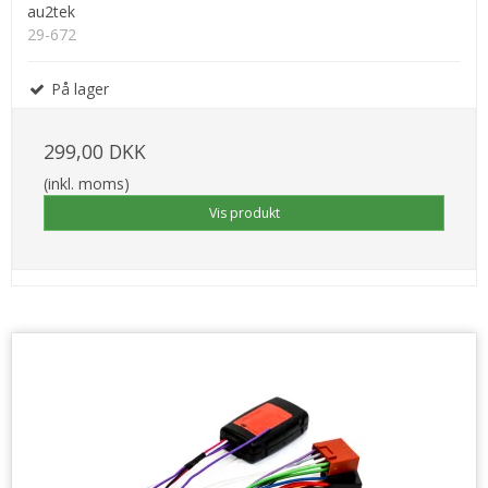
au2tek
29-672
På lager
299,00 DKK
(inkl. moms)
Vis produkt