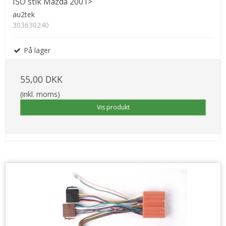
ISO stik Mazda 2001>
au2tek
303630240
På lager
55,00 DKK
(inkl. moms)
Vis produkt