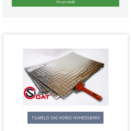
Vis produkt
TILMELD DIG VORES NYHEDSBREV