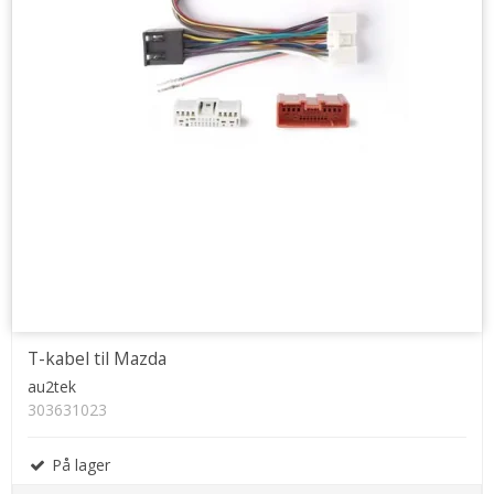
T-kabel til Mazda
au2tek
303631023
På lager