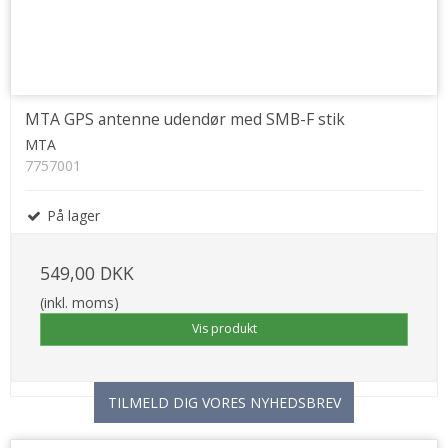
MTA GPS antenne udendør med SMB-F stik
MTA
7757001
På lager
549,00 DKK
(inkl. moms)
Vis produkt
TILMELD DIG VORES NYHEDSBREV