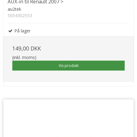
AUX-in til Renault 2007 >
au2tek
5054302553
På lager
149,00 DKK
(inkl. moms)
Vis produkt