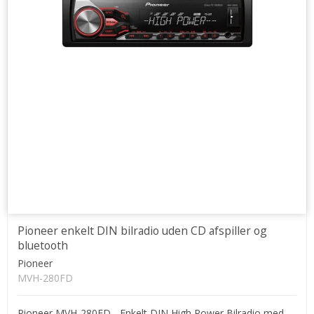
Pioneer enkelt DIN bilradio uden CD afspiller og
bluetooth
Pioneer
MVH-280FD
Pioneer MVH-280FD - Enkelt DIN High Power Bilradio med