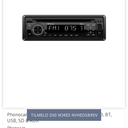
Phonocar - enkelt DIN bilradio med DAB+, CD, BT,
TILMELD DIG VORES NYHEDSBREV
USB, SD & AUX
Phonocar