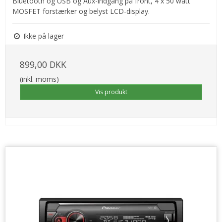
Bluetooth og USB og Aux-indgang på front, 4 x 50 watt
MOSFET forstærker og belyst LCD-display.
Ikke på lager
899,00 DKK
(inkl. moms)
Vis produkt