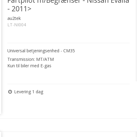
Fartpilot m/Begrænser - Nissan Evalia
- 2011>
au2tek
LT-NI004
Universal betjeningsenhed - CM35
Transmission: MT/ATM
Kun til biler med E-gas
Levering 1 dag