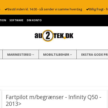
e
Bestil inden kl. 14.00 - så sender vi samme hverdag
Billig fragt - f
TION
SOFTWARE
DIN KONTO
MARINESTEREO
MOBILTILBEHØR
EKSTRA GODE PR
Fartpilot m/begrænser - Infinity Q50 -
2013>