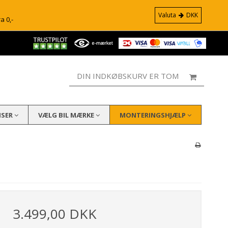
Valuta
DKK
ra 0,-
DIN INDKØBSKURV ER TOM
ISER
VÆLG BIL MÆRKE
MONTERINGSHJÆLP
3.499,00 DKK