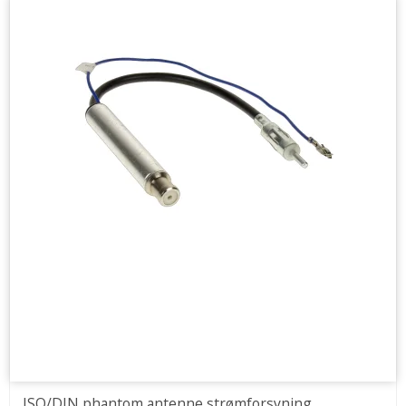
ISO/DIN phantom antenne strømforsyning