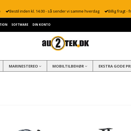
e
Bestil inden kl. 14.00 - så sender vi samme hverdag
Billig fragt - f
TION
SOFTWARE
DIN KONTO
MARINESTEREO
MOBILTILBEHØR
EKSTRA GODE PR