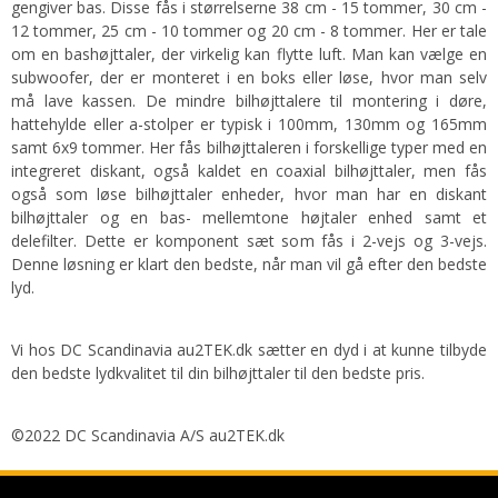
gengiver bas. Disse fås i størrelserne 38 cm - 15 tommer, 30 cm -
12 tommer, 25 cm - 10 tommer og 20 cm - 8 tommer. Her er tale
om en bashøjttaler, der virkelig kan flytte luft. Man kan vælge en
subwoofer, der er monteret i en boks eller løse, hvor man selv
må lave kassen. De mindre bilhøjttalere til montering i døre,
hattehylde eller a-stolper er typisk i 100mm, 130mm og 165mm
samt 6x9 tommer. Her fås bilhøjttaleren i forskellige typer med en
integreret diskant, også kaldet en coaxial bilhøjttaler, men fås
også som løse bilhøjttaler enheder, hvor man har en diskant
bilhøjttaler og en bas- mellemtone højtaler enhed samt et
delefilter. Dette er komponent sæt som fås i 2-vejs og 3-vejs.
Denne løsning er klart den bedste, når man vil gå efter den bedste
lyd.
Vi hos DC Scandinavia au2TEK.dk sætter en dyd i at kunne tilbyde
den bedste lydkvalitet til din bilhøjttaler til den bedste pris.
©2022 DC Scandinavia A/S au2TEK.dk