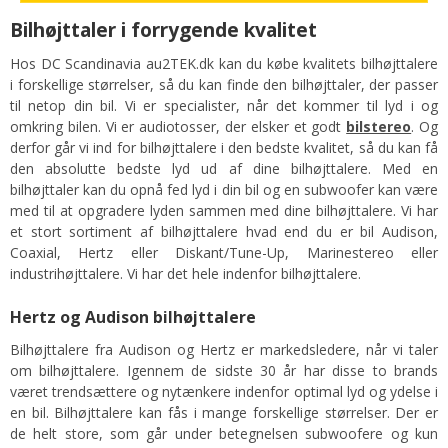
Bilhøjttaler i forrygende kvalitet
Hos DC Scandinavia au2TEK.dk kan du købe kvalitets bilhøjttalere
i forskellige størrelser, så du kan finde den bilhøjttaler, der passer
til netop din bil. Vi er specialister, når det kommer til lyd i og
omkring bilen. Vi er audiotosser, der elsker et godt
bilstereo
. Og
derfor går vi ind for bilhøjttalere i den bedste kvalitet, så du kan få
den absolutte bedste lyd ud af dine bilhøjttalere. Med en
bilhøjttaler kan du opnå fed lyd i din bil og en subwoofer kan være
med til at opgradere lyden sammen med dine bilhøjttalere. Vi har
et stort sortiment af bilhøjttalere hvad end du er bil Audison,
Coaxial, Hertz eller Diskant/Tune-Up, Marinestereo eller
industrihøjttalere. Vi har det hele indenfor bilhøjttalere.
Hertz og Audison bilhøjttalere
Bilhøjttalere fra Audison og Hertz er markedsledere, når vi taler
om bilhøjttalere. Igennem de sidste 30 år har disse to brands
været trendsættere og nytænkere indenfor optimal lyd og ydelse i
en bil. Bilhøjttalere kan fås i mange forskellige størrelser. Der er
de helt store, som går under betegnelsen subwoofere og kun