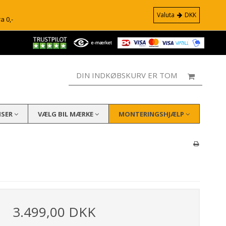
Valuta
DKK
ra 0,-
DIN INDKØBSKURV ER TOM
ISER
VÆLG BIL MÆRKE
MONTERINGSHJÆLP
3.499,00 DKK