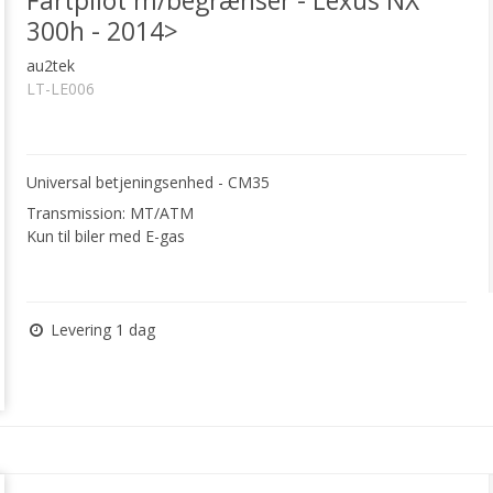
Fartpilot m/begrænser - Lexus NX
300h - 2014>
au2tek
LT-LE006
Universal betjeningsenhed - CM35
Transmission: MT/ATM
Kun til biler med E-gas
Levering 1 dag