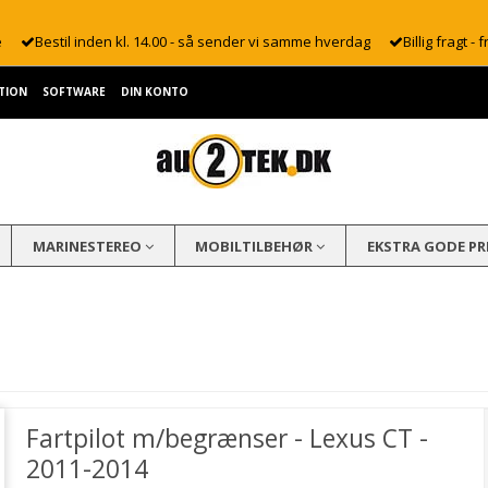
e
Bestil inden kl. 14.00 - så sender vi samme hverdag
Billig fragt - f
TION
SOFTWARE
DIN KONTO
MARINESTEREO
MOBILTILBEHØR
EKSTRA GODE PR
Fartpilot m/begrænser - Lexus CT -
2011-2014