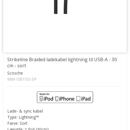
Strikeline Braided ladekabel lightning til USB-A - 30
cm - sort
Scosche
MM-I3B1SG-SP
Lade- & sync kabel
Type: Lightning™
Farve: Sort
Længde: 1 fod (30cm)