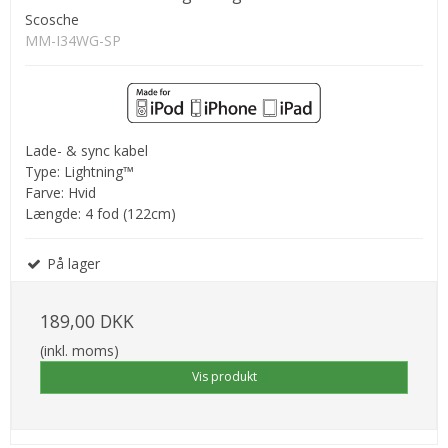
Scosche
MM-I34WG-SP
Lade- & sync kabel
Type: Lightning™
Farve: Hvid
Længde: 4 fod (122cm)
På lager
189,00 DKK
(inkl. moms)
Vis produkt