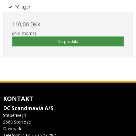
På lager
110,00 DKK
(inkl. moms)
Vis produkt
KONTAKT
DC Scandinavia A/S
Støberivej 1
3660 Stenløse
Danmark
Telefonnr.
:
+45 70 227 287