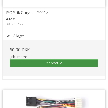
ISO Stik Chrysler 2001>
au2tek
301230577
På lager
60,00 DKK
(inkl. moms)
Vis produkt