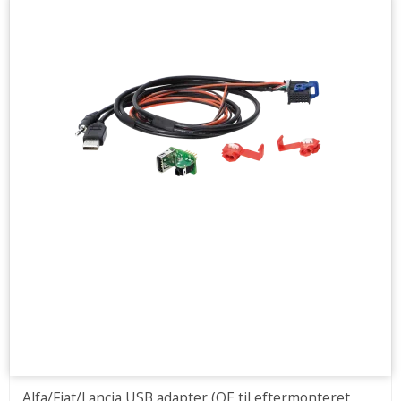
Alfa/Fiat/Lancia USB adapter (OE til eftermonteret