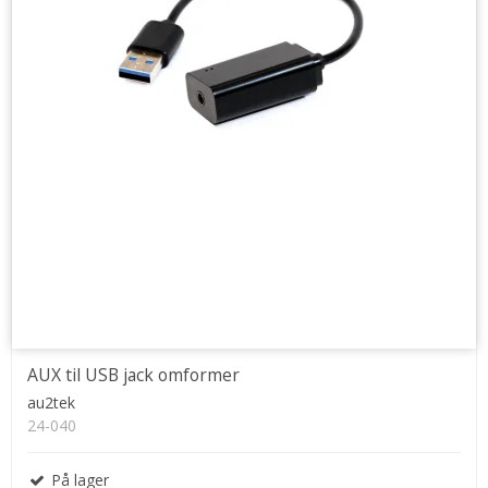
AUX til USB jack omformer
au2tek
24-040
På lager