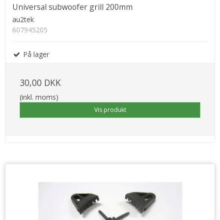
Universal subwoofer grill 200mm
au2tek
607945205
På lager
30,00 DKK
(inkl. moms)
Vis produkt