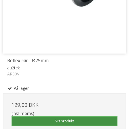
Reflex rør - Ø75mm
au2tek
AR80V
På lager
129,00 DKK
(inkl. moms)
Vis produkt