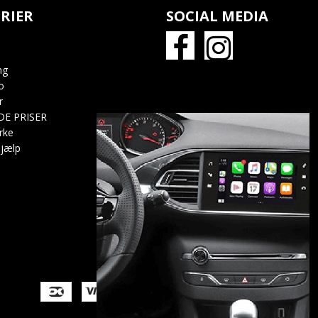
RIER
SOCIAL MEDIA
ng
o
r
DE PRISER
rke
jælp