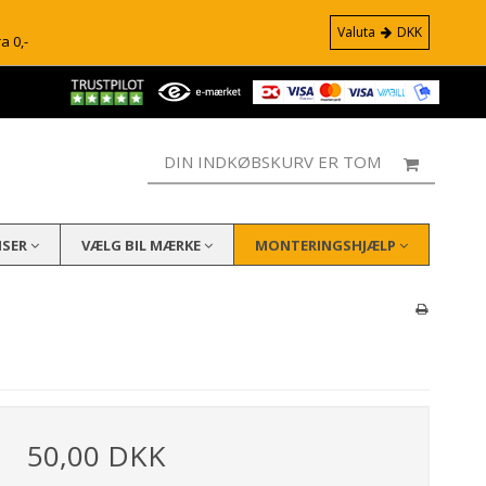
Valuta
DKK
ra 0,-
DIN INDKØBSKURV ER TOM
ISER
VÆLG BIL MÆRKE
MONTERINGSHJÆLP
50,00 DKK