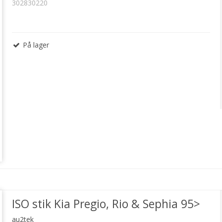
302830220
På lager
ISO stik Kia Pregio, Rio & Sephia 95>
au2tek