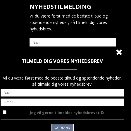
NYHEDSTILMELDING
Vil du være først med de bedste tilbud og
spændende nyheder, så tilmeld dig vores
nyhedsbrev.
TILMELD DIG VORES NYHEDSBREV
Jeg vil gerne tilmeldes nyhedsbrevet
GODKEND
Vil du være først med de bedste tilbud og spændende nyheder,
så tilmeld dig vores nyhedsbrev.
Jeg vil gerne tilmeldes nyhedsbrevet
GODKEND