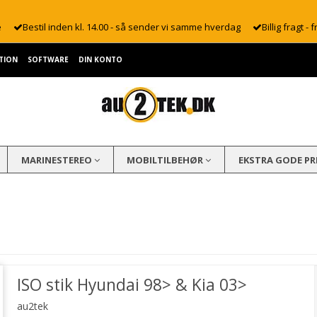
e
Bestil inden kl. 14.00 - så sender vi samme hverdag
Billig fragt - f
TION
SOFTWARE
DIN KONTO
MARINESTEREO
MOBILTILBEHØR
EKSTRA GODE PR
ISO stik Hyundai 98> & Kia 03>
au2tek