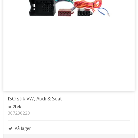
ISO stik VW, Audi & Seat
au2tek
307230220
På lager