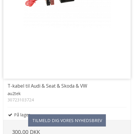
T-kabel til Audi & Seat & Skoda & VW
au2tek
30723103724
På lager
TILMELD DIG VORES NYHEDSBREV
300,00 DKK