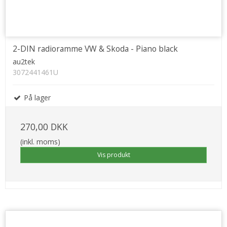
2-DIN radioramme VW & Skoda - Piano black
au2tek
3072441461U
På lager
270,00 DKK
(inkl. moms)
Vis produkt