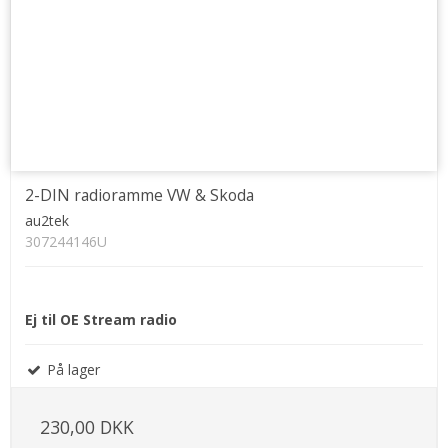
2-DIN radioramme VW & Skoda
au2tek
307244146U
Ej til OE Stream radio
På lager
230,00 DKK