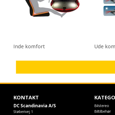
Inde komfort
Ude kom
KONTAKT
KATEGO
DC Scandinavia A/S
Bilstereo
Biltilbehør
Støberivej 1