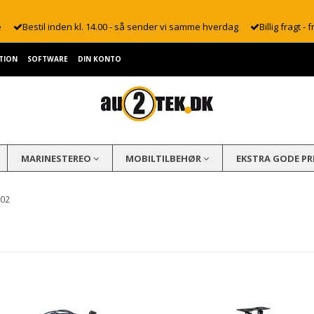
e
Bestil inden kl. 14.00 - så sender vi samme hverdag
Billig fragt - f
TION
SOFTWARE
DIN KONTO
MARINESTEREO
MOBILTILBEHØR
EKSTRA GODE PR
002