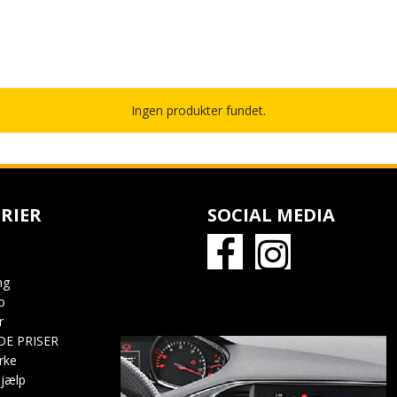
Ingen produkter fundet.
RIER
SOCIAL MEDIA
ng
o
r
DE PRISER
rke
jælp