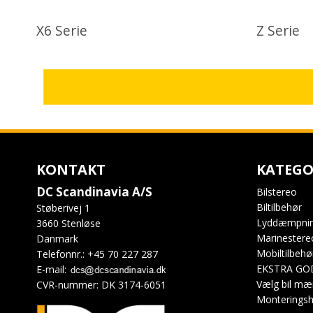
X6 Serie
Z Serie
KONTAKT
KATEGO
DC Scandinavia A/S
Bilstereo
Biltilbehør
Støberivej 1
Lyddæmpni
3660 Stenløse
Marinestere
Danmark
Mobiltilbehø
Telefonnr.
:
+45 70 227 287
EKSTRA GO
E-mail
:
Vælg bil mæ
CVR-nummer
:
DK 3174-6051
Monteringsh