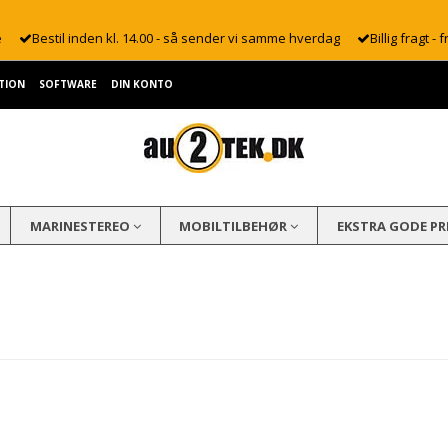
e
Bestil inden kl. 14.00 - så sender vi samme hverdag
Billig fragt - f
TION
SOFTWARE
DIN KONTO
MARINESTEREO
MOBILTILBEHØR
EKSTRA GODE PR