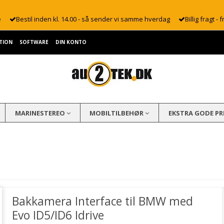
e
Bestil inden kl. 14.00 - så sender vi samme hverdag
Billig fragt - f
TION
SOFTWARE
DIN KONTO
MARINESTEREO
MOBILTILBEHØR
EKSTRA GODE PR
Bakkamera Interface til BMW med
Evo ID5/ID6 Idrive