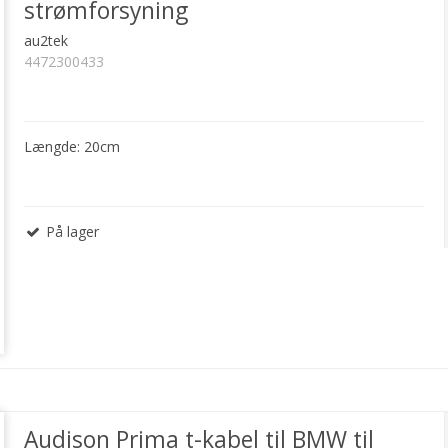
strømforsyning
au2tek
4472300433
Længde: 20cm
På lager
Audison Prima t-kabel til BMW til