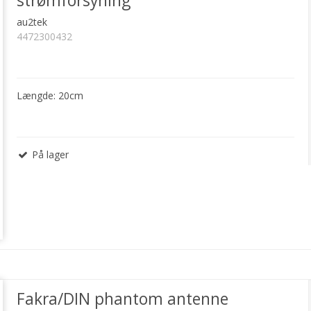
strømforsyning
au2tek
4472300432
Længde: 20cm
På lager
Fakra/DIN phantom antenne