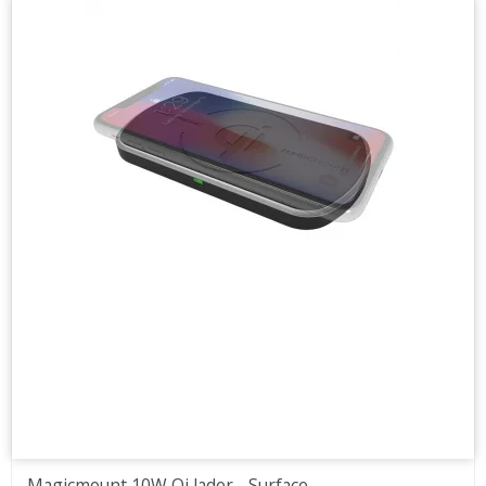
Magicmount 10W Qi lader - Surface