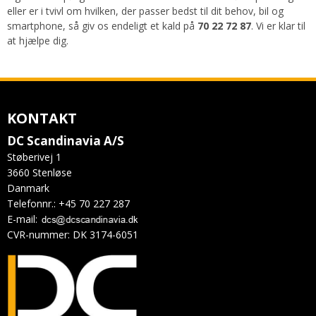
eller er i tvivl om hvilken, der passer bedst til dit behov, bil og
smartphone, så giv os endeligt et kald på
70 22 72 87
. Vi er klar til
at hjælpe dig.
KONTAKT
DC Scandinavia A/S
Støberivej 1
3660 Stenløse
Danmark
Telefonnr.
:
+45 70 227 287
E-mail
:
CVR-nummer
:
DK 3174-6051