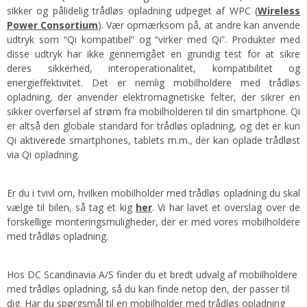
sikker og pålidelig trådløs opladning udpeget af WPC (
Wireless
Power Consortium
). Vær opmærksom på, at andre kan anvende
udtryk som “Qi kompatibel” og “virker med Qi”. Produkter med
disse udtryk har ikke gennemgået en grundig test for at sikre
deres sikkerhed, interoperationalitet, kompatibilitet og
energieffektivitet. Det er nemlig mobilholdere med trådløs
opladning, der anvender elektromagnetiske felter, der sikrer en
sikker overførsel af strøm fra mobilholderen til din smartphone. Qi
er altså den globale standard for trådløs opladning, og det er kun
Qi aktiverede smartphones, tablets m.m., der kan oplade trådløst
via Qi opladning.
Er du i tvivl om, hvilken mobilholder med trådløs opladning du skal
vælge til bilen, så tag et kig
her
. Vi har lavet et overslag over de
forskellige monteringsmuligheder, der er med vores mobilholdere
med trådløs opladning.
Hos DC Scandinavia A/S finder du et bredt udvalg af mobilholdere
med trådløs opladning, så du kan finde netop den, der passer til
dig. Har du spørgsmål til en mobilholder med trådløs opladning