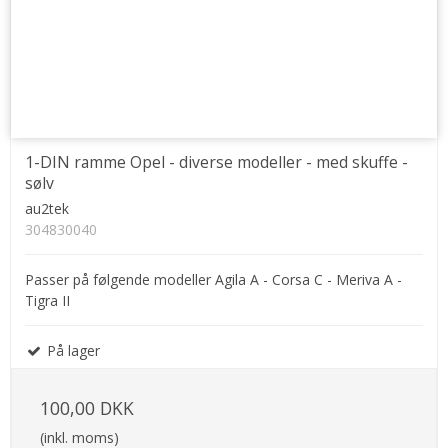
1-DIN ramme Opel - diverse modeller - med skuffe -
sølv
au2tek
304830040
Passer på følgende modeller Agila A - Corsa C - Meriva A -
Tigra II
På lager
100,00 DKK
(inkl. moms)