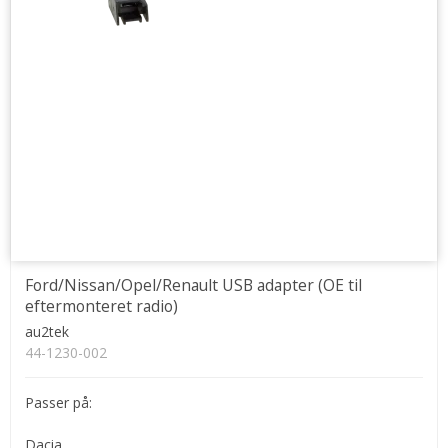
Ford/Nissan/Opel/Renault USB adapter (OE til
eftermonteret radio)
au2tek
44-1230-002
Passer på:
Dacia