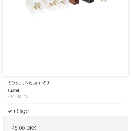
ISO stik Nissan <99
au2tek
304530215
På lager
45,00 DKK