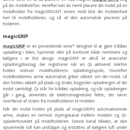
på din mobiltelefon. Herefter kan du nemt placere din mobil på en
mobilholder fra magicMOUNT serien. Hold blot din mobilenhed
hen til mobilholderen, og så vil den automatisk placeres på
holderen.
magicGRIP
magicGRIP
er en prisvindende serie* designet til at gøre trådløs
opladning i bilen, hjemmet eller på kontoret både nemmere og
køligere i et flot design. magicGRIP er altså et avanceret
opladningsbeslag, der registrerer når en Qi aktiveret telefon
holdes indover mobilholderens opladningsspole, hvorefter
mobilholderens arme automatisk griber sikkert om din mobil, så
den holdes sikkert på plads og straks begynder opladningen af din
mobil samtidigt. Qi står for trådløs opladning, og når opladningen
går i gang, anvendes de elektromagnetiske felter, der sikrer
overførsel af strøm fra mobilholderen til mobilen.
Når din mobil holdes på plads af magicGRIPs automatiserede
arme, skabes en termisk styringskanal mellem mobilen og Qi-
opladerhovedet på mobilholderen. Denne kanal tillader, at den
opvarmede luft kan undslippe og erstattes af køligere luft under