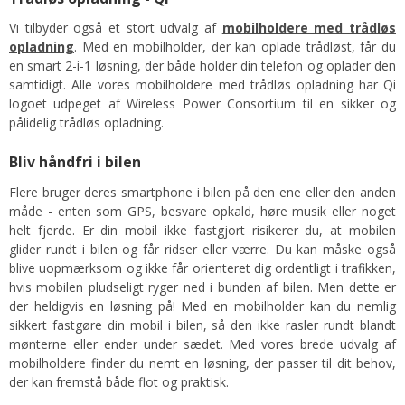
Vi tilbyder også et stort udvalg af
mobilholdere med trådløs
opladning
. Med en mobilholder, der kan oplade trådløst, får du
en smart 2-i-1 løsning, der både holder din telefon og oplader den
samtidigt. Alle vores mobilholdere med trådløs opladning har Qi
logoet udpeget af Wireless Power Consortium til en sikker og
pålidelig trådløs opladning.
Bliv håndfri i bilen
Flere bruger deres smartphone i bilen på den ene eller den anden
måde - enten som GPS, besvare opkald, høre musik eller noget
helt fjerde. Er din mobil ikke fastgjort risikerer du, at mobilen
glider rundt i bilen og får ridser eller værre. Du kan måske også
blive uopmærksom og ikke får orienteret dig ordentligt i trafikken,
hvis mobilen pludseligt ryger ned i bunden af bilen. Men dette er
der heldigvis en løsning på! Med en mobilholder kan du nemlig
sikkert fastgøre din mobil i bilen, så den ikke rasler rundt blandt
mønterne eller ender under sædet. Med vores brede udvalg af
mobilholdere finder du nemt en løsning, der passer til dit behov,
der kan fremstå både flot og praktisk.