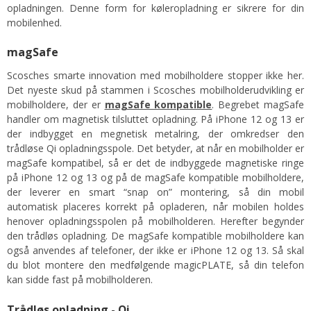
opladningen. Denne form for køleropladning er sikrere for din
mobilenhed.
magSafe
Scosches smarte innovation med mobilholdere stopper ikke her.
Det nyeste skud på stammen i Scosches mobilholderudvikling er
mobilholdere, der er
magSafe kompatible
. Begrebet magSafe
handler om magnetisk tilsluttet opladning. På iPhone 12 og 13 er
der indbygget en megnetisk metalring, der omkredser den
trådløse Qi opladningsspole. Det betyder, at når en mobilholder er
magSafe kompatibel, så er det de indbyggede magnetiske ringe
på iPhone 12 og 13 og på de magSafe kompatible mobilholdere,
der leverer en smart “snap on” montering, så din mobil
automatisk placeres korrekt på opladeren, når mobilen holdes
henover opladningsspolen på mobilholderen. Herefter begynder
den trådløs opladning. De magSafe kompatible mobilholdere kan
også anvendes af telefoner, der ikke er iPhone 12 og 13. Så skal
du blot montere den medfølgende magicPLATE, så din telefon
kan sidde fast på mobilholderen.
Trådløs opladning - Qi