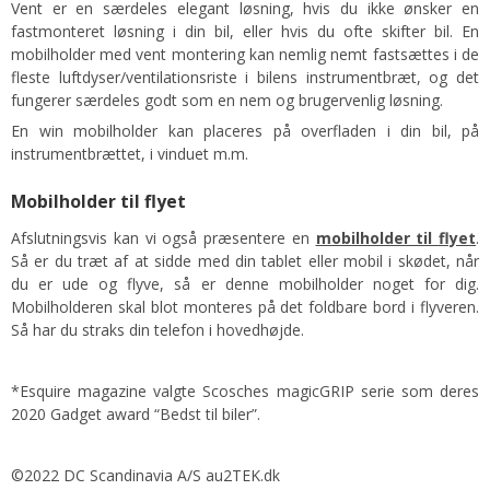
Vent er en særdeles elegant løsning, hvis du ikke ønsker en
fastmonteret løsning i din bil, eller hvis du ofte skifter bil. En
mobilholder med vent montering kan nemlig nemt fastsættes i de
fleste luftdyser/ventilationsriste i bilens instrumentbræt, og det
fungerer særdeles godt som en nem og brugervenlig løsning.
En win mobilholder kan placeres på overfladen i din bil, på
instrumentbrættet, i vinduet m.m.
Mobilholder til flyet
Afslutningsvis kan vi også præsentere en
mobilholder til flyet
.
Så er du træt af at sidde med din tablet eller mobil i skødet, når
du er ude og flyve, så er denne mobilholder noget for dig.
Mobilholderen skal blot monteres på det foldbare bord i flyveren.
Så har du straks din telefon i hovedhøjde.
*Esquire magazine valgte Scosches magicGRIP serie som deres
2020 Gadget award “Bedst til biler”.
©2022 DC Scandinavia A/S au2TEK.dk