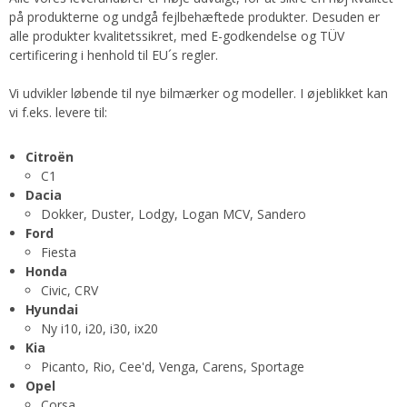
på produkterne og undgå fejlbehæftede produkter. Desuden er
alle produkter kvalitetssikret, med E-godkendelse og TÜV
certificering i henhold til EU´s regler.
Vi udvikler løbende til nye bilmærker og modeller. I øjeblikket kan
vi f.eks. levere til:
Citroën
C1
Dacia
Dokker, Duster, Lodgy, Logan MCV, Sandero
Ford
Fiesta
Honda
Civic, CRV
Hyundai
Ny i10, i20, i30, ix20
Kia
Picanto, Rio, Cee'd, Venga, Carens, Sportage
Opel
Corsa