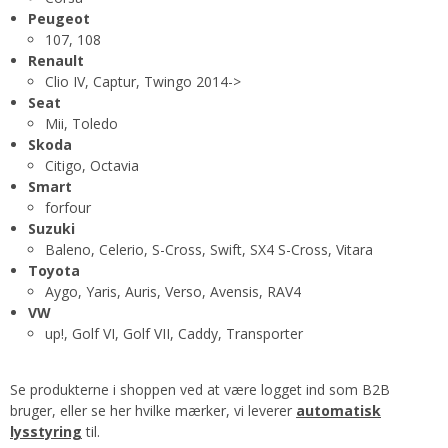
Peugeot
107, 108
Renault
Clio IV, Captur, Twingo 2014->
Seat
Mii, Toledo
Skoda
Citigo, Octavia
Smart
forfour
Suzuki
Baleno, Celerio, S-Cross, Swift, SX4 S-Cross, Vitara
Toyota
Aygo, Yaris, Auris, Verso, Avensis, RAV4
VW
up!, Golf VI, Golf VII, Caddy, Transporter
Se produkterne i shoppen ved at være logget ind som B2B
bruger, eller se her hvilke mærker, vi leverer
automatisk
lysstyring
til.