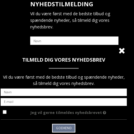
NYHEDSTILMELDING
Vil du være først med de bedste tilbud og
spændende nyheder, så tilmeld dig vores
nyhedsbrev.
TILMELD DIG VORES NYHEDSBREV
Jeg vil gerne tilmeldes nyhedsbrevet
GODKEND
Vil du være først med de bedste tilbud og spændende nyheder,
så tilmeld dig vores nyhedsbrev.
Jeg vil gerne tilmeldes nyhedsbrevet
GODKEND