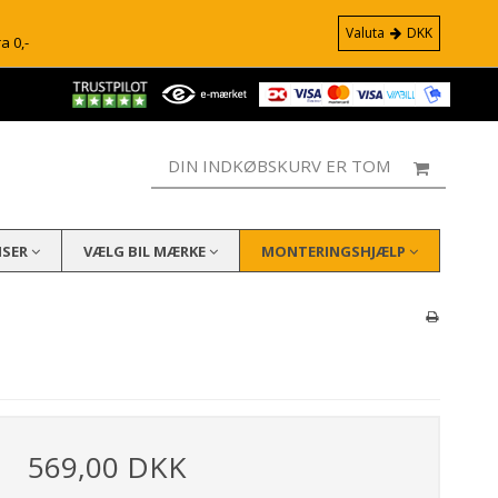
Valuta
DKK
ra 0,-
DIN INDKØBSKURV ER TOM
ISER
VÆLG BIL MÆRKE
MONTERINGSHJÆLP
569,00 DKK