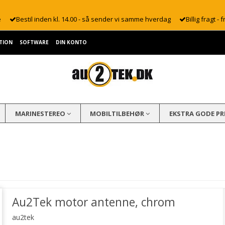
e
Bestil inden kl. 14.00 - så sender vi samme hverdag
Billig fragt - f
TION
SOFTWARE
DIN KONTO
MARINESTEREO
MOBILTILBEHØR
EKSTRA GODE PR
Au2Tek motor antenne, chrom
au2tek