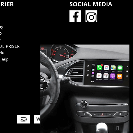
RIER
SOCIAL MEDIA
ng
o
r
DE PRISER
rke
jælp