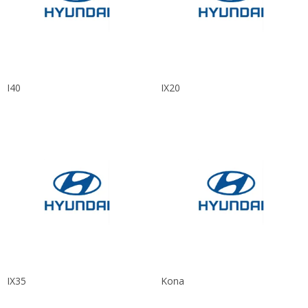
I40
IX20
IX35
Kona