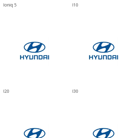
Ioniq 5
I10
I20
I30