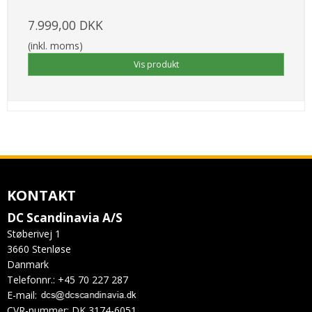
7.999,00 DKK
(inkl. moms)
Vis produkt
KONTAKT
DC Scandinavia A/S
Støberivej 1
3660 Stenløse
Danmark
Telefonnr.
:
+45 70 227 287
E-mail
:
CVR-nummer
:
DK 3174-6051