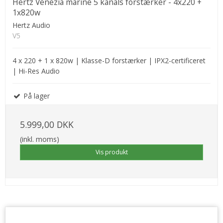
Hertz Venezia marine 5 kanals forstærker - 4x220 +
1x820w
Hertz Audio
V5
4 x 220 + 1 x 820w | Klasse-D forstærker | IPX2-certificeret
| Hi-Res Audio
På lager
5.999,00 DKK
(inkl. moms)
Vis produkt