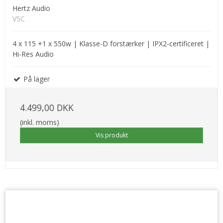
Hertz Audio
V5C
4 x 115 +1 x 550w | Klasse-D forstærker | IPX2-certificeret |
Hi-Res Audio
På lager
4.499,00 DKK
(inkl. moms)
Vis produkt