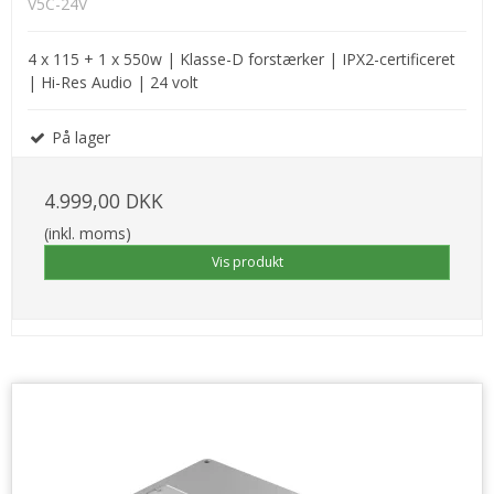
V5C-24V
4 x 115 + 1 x 550w | Klasse-D forstærker | IPX2-certificeret
| Hi-Res Audio | 24 volt
På lager
4.999,00 DKK
(inkl. moms)
Vis produkt