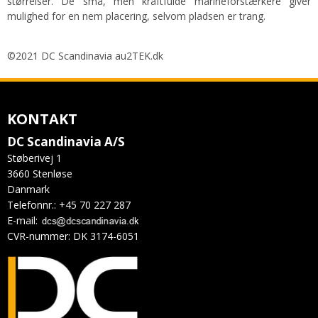
størrelser. De små, men kraftfulde marineforstærkere giver
mulighed for en nem placering, selvom pladsen er trang.
©2021 DC Scandinavia au2TEK.dk
KONTAKT
DC Scandinavia A/S
Støberivej 1
3660 Stenløse
Danmark
Telefonnr.
:
+45 70 227 287
E-mail
:
CVR-nummer
:
DK 3174-6051