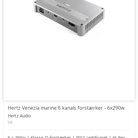
Hertz Venezia marine 6 kanals forstærker - 6x290w
Hertz Audio
V6
6 x 290w | Klasse-D forstærker | IPX2-certificeret | Hi-Res