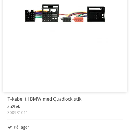
T-kabel til BMW med Quadlock stik
au2tek
300931011
På lager