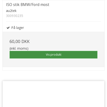
ISO stik BMW/Ford most
au2tek
300930235
På lager
60,00 DKK
(inkl. moms)
Vis produkt