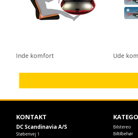
Inde komfort
Ude kom
KONTAKT
KATEGO
DC Scandinavia A/S
Bilstereo
Biltilbehør
Støberivej 1