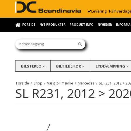
Levering: 1-3 hverdag
FORSIDE
NYE PRODUKTER
PRODUKT INFO
NYHEDER
INFORMA
BILSTEREO
BILTILBEHØR
LYDDÆMPNING
Forside
/
Shop
/
Vælg bil mærke
/
Mercedes
/
SL R231, 2012 > 20
SL R231, 2012 > 202