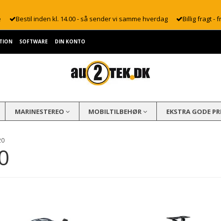
e
Bestil inden kl. 14.00 - så sender vi samme hverdag
Billig fragt - f
TION
SOFTWARE
DIN KONTO
MARINESTEREO
MOBILTILBEHØR
EKSTRA GODE PR
20
0