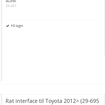
au2tek
29-007
På lager
Rat interface til Toyota 2012> (29-695