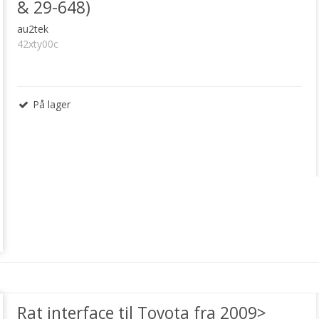
& 29-648)
au2tek
42xty00c
På lager
Rat interface til Toyota fra 2009>