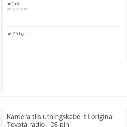
au2tek
27-249-RET
På lager
Kamera tilslutningskabel til original
Toyota radio - 28 pin