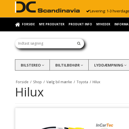
Levering: 1-3 hverdag
FORSIDE
NYE PRODUKTER
PRODUKT INFO
NYHEDER
INFORMA
BILSTEREO
BILTILBEHØR
LYDDÆMPNING
Forside
/
Shop
/
Vælg bil mærke
/
Toyota
/
Hilux
Hilux