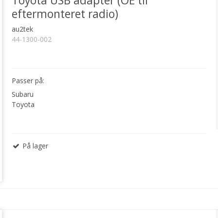
Toyota USB adapter (OE til
eftermonteret radio)
au2tek
44-1300-002
Passer på:
Subaru
Toyota
På lager