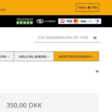
Valuta
DKK
ra 0,-
DIN INDKØBSKURV ER TOM
ISER
VÆLG BIL MÆRKE
MONTERINGSHJÆLP
350,00 DKK