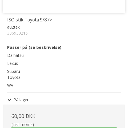
ISO stik Toyota 9/87>
au2tek
306930215
Passer på (se beskrivelse):
Daihatsu
Lexus
Subaru
Toyota
WV
På lager
60,00 DKK
(inkl. moms)