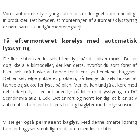
Vores automatisk lysstyring automatik er designet som rene plug-
in produkter. Det betyder, at monteringen af automatisk lysstyring
er nem samt du undgår monteringsfejl.
Få eftermonteret kørelys med automatisk
lysstyring
De fleste biler tænder selv bilens lys, når det bliver mørkt. Det er
dog ikke alle bilmodeller, der kan dette, hvorfor du som fører af
bilen selv må huske at tænde for bilens lys heriblandt baglyset.
Det er selvfølgelig ikke et problem, så længe du selv husker at
tænde og slukke for lyset på bilen. Men du kan undgå at køre med
det forkerte lys eller helt uden lys på bilen med lysstyring fra DC
Scandinavia au2TEK.dk. Det er rart og nemt for dig, at bilen selv
automatisk tænder for bilens for- og baglyter med en lyssensor.
Vi sælger også
permanent baglys
. Med denne smarte løsning
tænder baglyset samtidigt med, at du tænder for bilen.