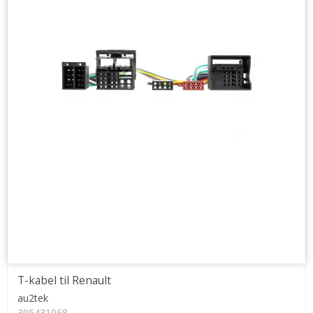
T-kabel til Renault
au2tek
305431068