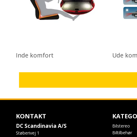
Inde komfort
Ude kom
KONTAKT
KATEGO
DC Scandinavia A/S
Bilstereo
Biltilbehør
Støberivej 1