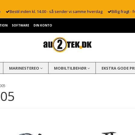
e
Bestil inden kl. 14.00 - så sender vi samme hverdag
Billig fragt - f
TION
SOFTWARE
DIN KONTO
MARINESTEREO
MOBILTILBEHØR
EKSTRA GODE PR
2005
005